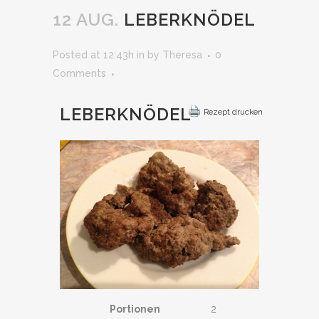
12 AUG.
LEBERKNÖDEL
Posted at 12:43h
in
by
Theresa
0
Comments
LEBERKNÖDEL
Rezept drucken
Portionen
2