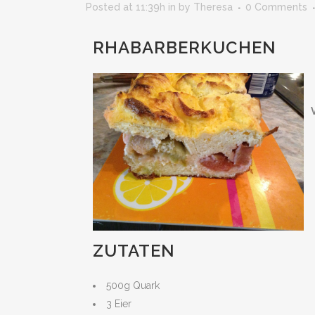
Posted at 11:39h
in
by
Theresa
0 Comments
RHABARBERKUCHEN
ZUTATEN
500g Quark
3 Eier