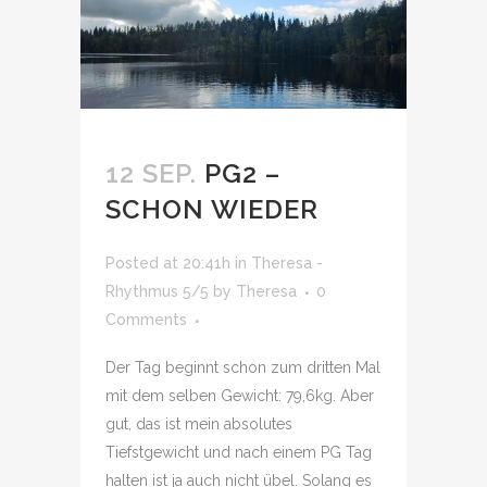
12 SEP.
PG2 –
SCHON WIEDER
Posted at 20:41h
in
Theresa -
Rhythmus 5/5
by
Theresa
0
Comments
Der Tag beginnt schon zum dritten Mal
mit dem selben Gewicht: 79,6kg. Aber
gut, das ist mein absolutes
Tiefstgewicht und nach einem PG Tag
halten ist ja auch nicht übel. Solang es