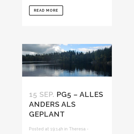
READ MORE
15 SEP.
PG5 – ALLES
ANDERS ALS
GEPLANT
Posted at 19:14h
in
Theresa -