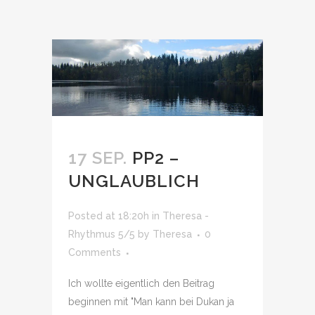
17 SEP.
PP2 –
UNGLAUBLICH
Posted at 18:20h
in
Theresa -
Rhythmus 5/5
by
Theresa
0
Comments
Ich wollte eigentlich den Beitrag
beginnen mit "Man kann bei Dukan ja