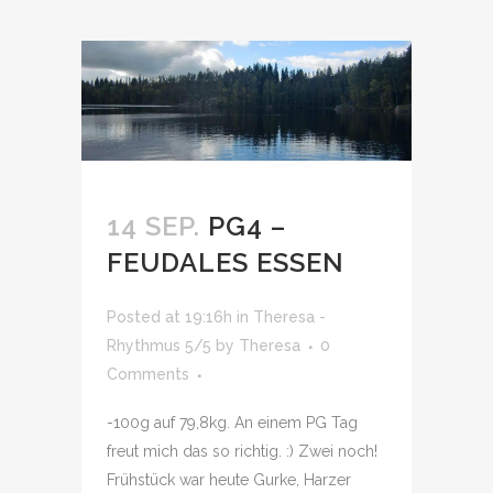
14 SEP.
PG4 –
FEUDALES ESSEN
Posted at 19:16h
in
Theresa -
Rhythmus 5/5
by
Theresa
0
Comments
-100g auf 79,8kg. An einem PG Tag
freut mich das so richtig. :) Zwei noch!
Frühstück war heute Gurke, Harzer