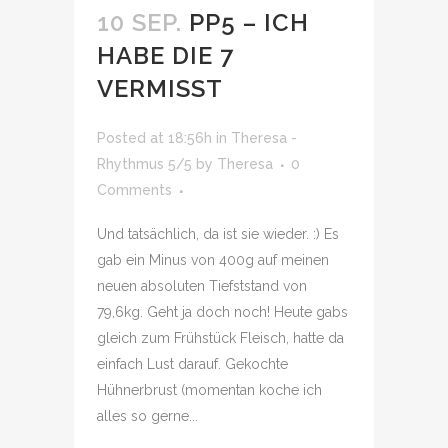
10 SEP.
PP5 – ICH
HABE DIE 7
VERMISST
Posted at 18:56h
in
Theresa -
Rhythmus 5/5
by
Theresa
0
Comments
Und tatsächlich, da ist sie wieder. :) Es
gab ein Minus von 400g auf meinen
neuen absoluten Tiefststand von
79,6kg. Geht ja doch noch! Heute gabs
gleich zum Frühstück Fleisch, hatte da
einfach Lust darauf. Gekochte
Hühnerbrust (momentan koche ich
alles so gerne...