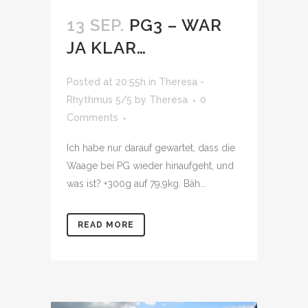
13 SEP.
PG3 – WAR
JA KLAR…
Posted at 20:55h
in
Theresa -
Rhythmus 5/5
by
Theresa
0
Comments
Ich habe nur darauf gewartet, dass die
Waage bei PG wieder hinaufgeht, und
was ist? +300g auf 79,9kg. Bäh...
READ MORE