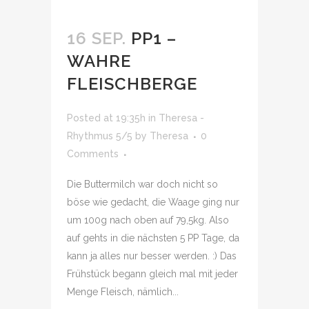
16 SEP.
PP1 –
WAHRE
FLEISCHBERGE
Posted at 19:35h
in
Theresa -
Rhythmus 5/5
by
Theresa
0
Comments
Die Buttermilch war doch nicht so
böse wie gedacht, die Waage ging nur
um 100g nach oben auf 79,5kg. Also
auf gehts in die nächsten 5 PP Tage, da
kann ja alles nur besser werden. :) Das
Frühstück begann gleich mal mit jeder
Menge Fleisch, nämlich...