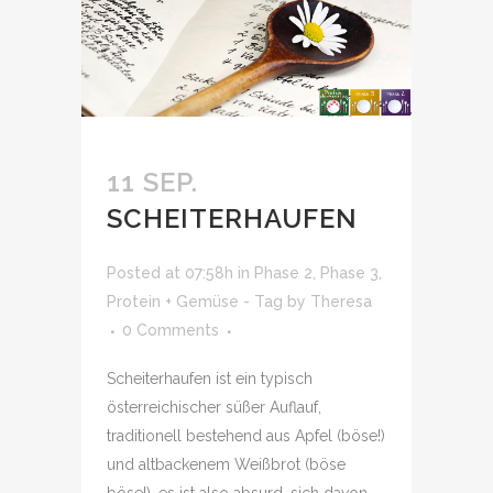
11 SEP.
SCHEITERHAUFEN
Posted at 07:58h
in
Phase 2
,
Phase 3
,
Protein + Gemüse - Tag
by
Theresa
0 Comments
Scheiterhaufen ist ein typisch
österreichischer süßer Auflauf,
traditionell bestehend aus Apfel (böse!)
und altbackenem Weißbrot (böse
böse!), es ist also absurd, sich davon