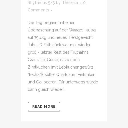
Rhythmus 5/5
by
Theresa
0
Comments
Der Tag begann mit einer
Überraschung auf der Waage: -400g
auf 79,4kg und neues Tiefstgewicht.
Juhu! :D Frühstück war mal wieder
groß - letzter Rest des Truthahns,
Graukäse, Gurke, dazu noch
Zimtkuchen (mit Lebkuchengewürz,
*lechz*!), süßer Quark zum Eintunken
und Gojibeeren. Für unterwegs wurde
dann gleich wieder...
READ MORE