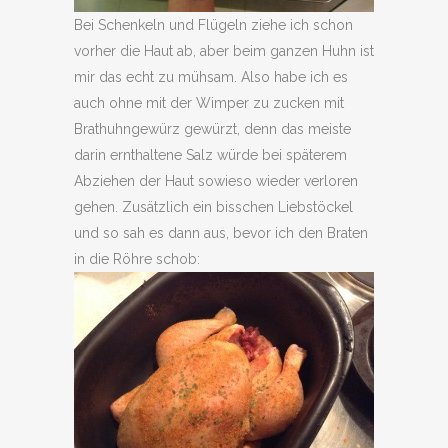
Bei Schenkeln und Flügeln ziehe ich schon
vorher die Haut ab, aber beim ganzen Huhn ist
mir das echt zu mühsam. Also habe ich es
auch ohne mit der Wimper zu zucken mit
Brathuhngewürz gewürzt, denn das meiste
darin ernthaltene Salz würde bei späterem
Abziehen der Haut sowieso wieder verloren
gehen. Zusätzlich ein bisschen Liebstöckel
und so sah es dann aus, bevor ich den Braten
in die Röhre schob: