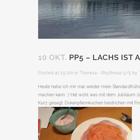
10 OKT.
PP5 – LACHS IST
Posted at 19:21h
in
Theresa - Rhythmus 5/5
by
Heute habe ich mir mal wieder mein Standardfrühs
machen kann. ;) Hat wohl was mit dem Jubiläum zu
Kurz gesagt: Dukanpfannkuchen bestrichen mit Fri