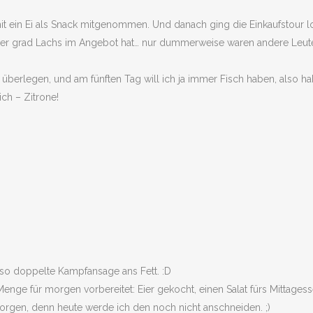
 ein Ei als Snack mitgenommen. Und danach ging die Einkaufstour los, 
 der grad Lachs im Angebot hat… nur dummerweise waren andere Leut
 überlegen, und am fünften Tag will ich ja immer Fisch haben, also h
ch – Zitrone!
lso doppelte Kampfansage ans Fett. :D
ge für morgen vorbereitet: Eier gekocht, einen Salat fürs Mittages
rgen, denn heute werde ich den noch nicht anschneiden. ;)