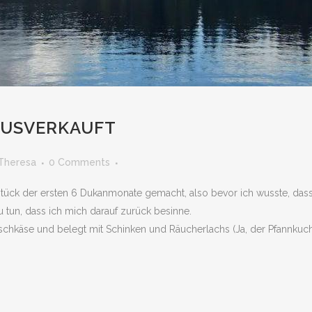
 AUSVERKAUFT
Theresa
0 Comments
tück der ersten 6 Dukanmonate gemacht, also bevor ich wusste, dass
 tun, dass ich mich darauf zurück besinne.
schkäse und belegt mit Schinken und Räucherlachs (Ja, der Pfannkuche