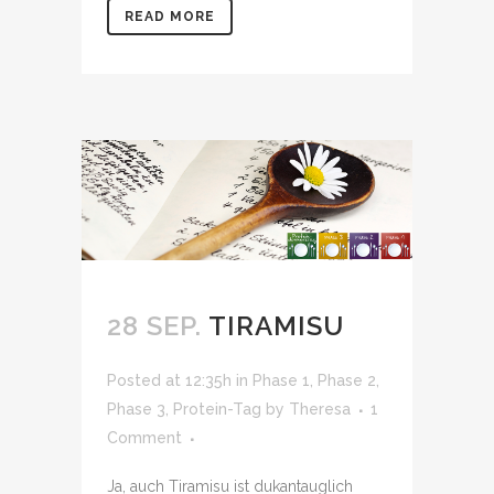
READ MORE
28 SEP.
TIRAMISU
Posted at 12:35h
in
Phase 1
,
Phase 2
,
Phase 3
,
Protein-Tag
by
Theresa
1
Comment
Ja, auch Tiramisu ist dukantauglich