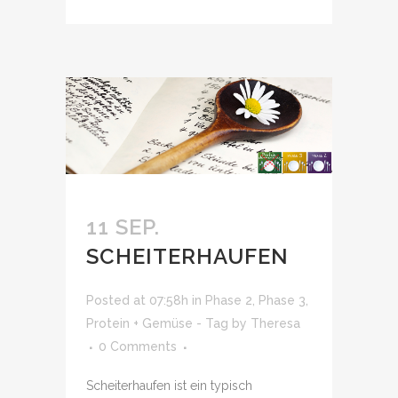
11 SEP.
SCHEITERHAUFEN
Posted at 07:58h
in
Phase 2
,
Phase 3
,
Protein + Gemüse - Tag
by
Theresa
0 Comments
Scheiterhaufen ist ein typisch