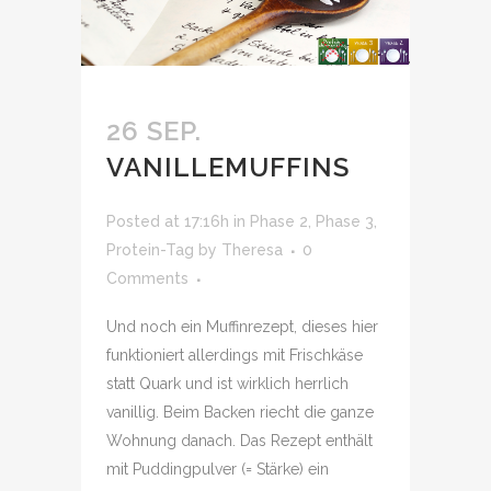
26 SEP.
VANILLEMUFFINS
Posted at 17:16h
in
Phase 2
,
Phase 3
,
Protein-Tag
by
Theresa
0
Comments
Und noch ein Muffinrezept, dieses hier
funktioniert allerdings mit Frischkäse
statt Quark und ist wirklich herrlich
vanillig. Beim Backen riecht die ganze
Wohnung danach. Das Rezept enthält
mit Puddingpulver (= Stärke) ein