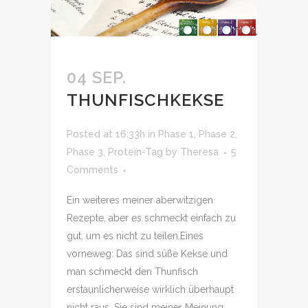
04 SEP.
THUNFISCHKEKSE
Posted at 16:33h
in
Phase 1
,
Phase 2
,
Phase 3
,
Protein-Tag
by
Theresa
5
Comments
Ein weiteres meiner aberwitzigen
Rezepte, aber es schmeckt einfach zu
gut, um es nicht zu teilen.Eines
vorneweg: Das sind süße Kekse und
man schmeckt den Thunfisch
erstaunlicherweise wirklich überhaupt
nicht raus. Sie sind meiner Meinung