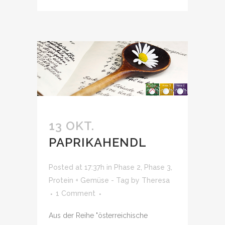
13 OKT.
PAPRIKAHENDL
Posted at 17:37h
in
Phase 2
,
Phase 3
,
Protein + Gemüse - Tag
by
Theresa
1 Comment
Aus der Reihe "österreichische