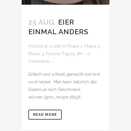
25 AUG.
EIER
EINMAL ANDERS
Posted at 11:06h
in
Phase 1
,
Phase 2
,
Phase 3
,
Protein-Tag
by
JM
0
Comments
Einfach und schnell gemacht und erst
noch lecker. Man kann natürlich das
Eiweiss je nach Geschmack
würzen. [gmc_recipe 18157]...
READ MORE