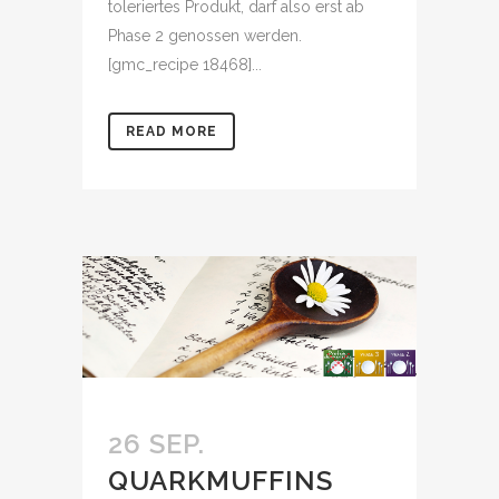
toleriertes Produkt, darf also erst ab
Phase 2 genossen werden.
[gmc_recipe 18468]...
READ MORE
26 SEP.
QUARKMUFFINS