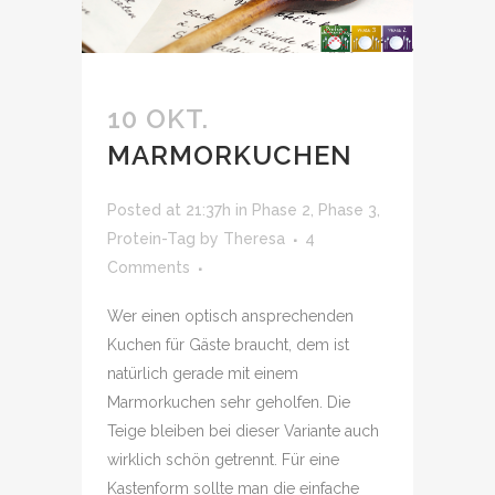
10 OKT.
MARMORKUCHEN
Posted at 21:37h
in
Phase 2
,
Phase 3
,
Protein-Tag
by
Theresa
4
Comments
Wer einen optisch ansprechenden
Kuchen für Gäste braucht, dem ist
natürlich gerade mit einem
Marmorkuchen sehr geholfen. Die
Teige bleiben bei dieser Variante auch
wirklich schön getrennt. Für eine
Kastenform sollte man die einfache