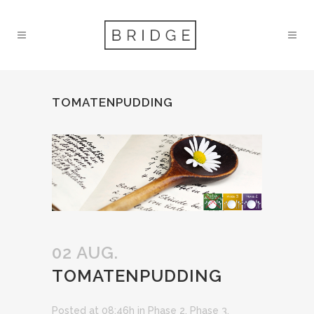
TOMATENPUDDING
02 AUG.
TOMATENPUDDING
Posted at 08:46h
in
Phase 2
,
Phase 3
,