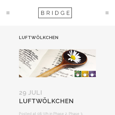
LUFTWÖLKCHEN
29 JULI
LUFTWÖLKCHEN
Posted at 08:37h
in
Phase 2
,
Phase 3
,