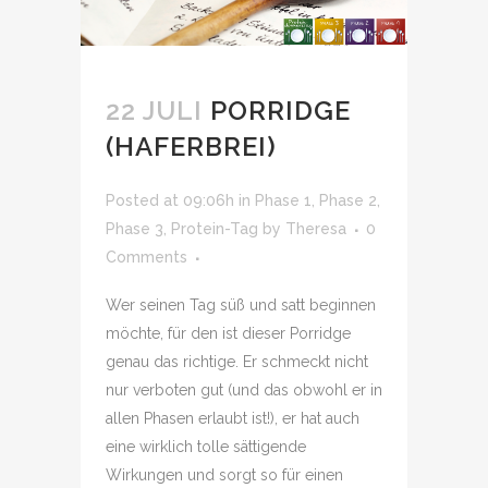
22 JULI
PORRIDGE
(HAFERBREI)
Posted at 09:06h
in
Phase 1
,
Phase 2
,
Phase 3
,
Protein-Tag
by
Theresa
0
Comments
Wer seinen Tag süß und satt beginnen
möchte, für den ist dieser Porridge
genau das richtige. Er schmeckt nicht
nur verboten gut (und das obwohl er in
allen Phasen erlaubt ist!), er hat auch
eine wirklich tolle sättigende
Wirkungen und sorgt so für einen