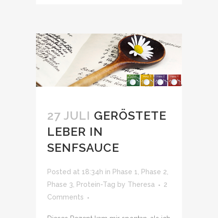
27 JULI
GERÖSTETE
LEBER IN
SENFSAUCE
Posted at 18:34h
in
Phase 1
,
Phase 2
,
Phase 3
,
Protein-Tag
by
Theresa
2
Comments