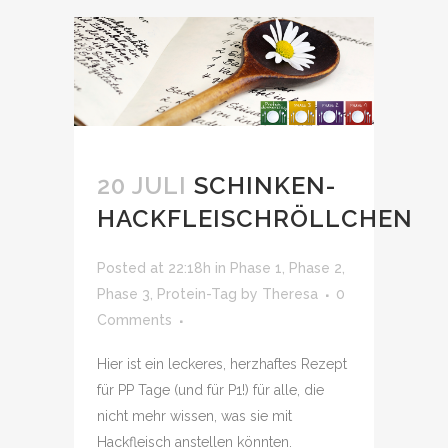
20 JULI
SCHINKEN-
HACKFLEISCHRÖLLCHEN
Posted at 22:18h
in
Phase 1
,
Phase 2
,
Phase 3
,
Protein-Tag
by
Theresa
0
Comments
Hier ist ein leckeres, herzhaftes Rezept
für PP Tage (und für P1!) für alle, die
nicht mehr wissen, was sie mit
Hackfleisch anstellen könnten.