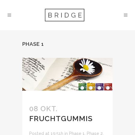
PHASE 1
08 OKT.
FRUCHTGUMMIS
Posted at 19:51h
in
Phase 1
,
Phase 2
,