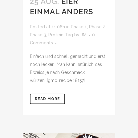
25 AUG.
EIER
EINMAL ANDERS
Posted at 11:06h
in
Phase 1
,
Phase 2
,
Phase 3
,
Protein-Tag
by
JM
0
Comments
Einfach und schnell gemacht und erst
noch lecker. Man kann natürlich das
Eiweiss je nach Geschmack
würzen. [gmc_recipe 18157]...
READ MORE