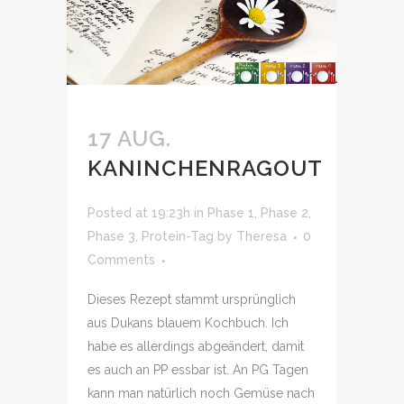
17 AUG.
KANINCHENRAGOUT
Posted at 19:23h
in
Phase 1
,
Phase 2
,
Phase 3
,
Protein-Tag
by
Theresa
0
Comments
Dieses Rezept stammt ursprünglich
aus Dukans blauem Kochbuch. Ich
habe es allerdings abgeändert, damit
es auch an PP essbar ist. An PG Tagen
kann man natürlich noch Gemüse nach