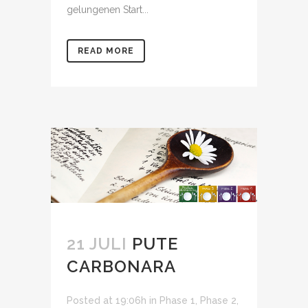
gelungenen Start...
READ MORE
21 JULI
PUTE
CARBONARA
Posted at 19:06h
in
Phase 1
,
Phase 2
,