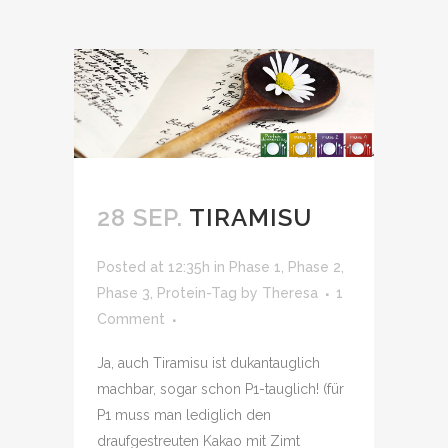
28 SEP.
TIRAMISU
Posted at 12:35h
in
Phase 1
,
Phase 2
,
Phase 3
,
Protein-Tag
by
Theresa
1
Comment
Ja, auch Tiramisu ist dukantauglich
machbar, sogar schon P1-tauglich! (für
P1 muss man lediglich den
draufgestreuten Kakao mit Zimt