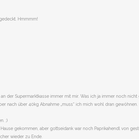
ingedeckt. Hmmmm!
ort an der Supermarktkasse immer mit mir. Was ich ja immer noch nich
. Aber nach über 40kg Abnahme „muss“ ich mich wohl dran gewöhnen. 
. ;)
 Hause gekommen, aber gottseidank war noch Paprikahendl von gest
icher wieder zu Ende.