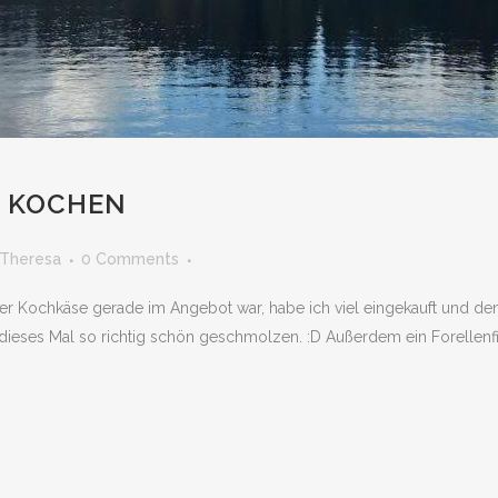
S KOCHEN
Theresa
0 Comments
r Kochkäse gerade im Angebot war, habe ich viel eingekauft und de
 dieses Mal so richtig schön geschmolzen. :D Außerdem ein Forellenfi