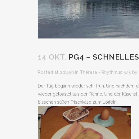
14 OKT.
PG4 – SCHNELLE
Posted at 20:45h
in
Theresa - Rhythmus 5/5
by
Der Tag begann wieder sehr früh. Und nachdem de
wieder getoastet aus der Pfanne. Und der Käse ist
bisschen süßen Frischkäse zum Löffeln.