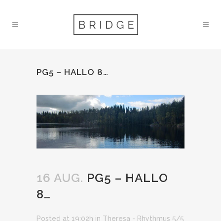
PG5 – HALLO 8…
16 AUG.
PG5 – HALLO
8…
Posted at 19:02h
in
Theresa - Rhythmus 5/5