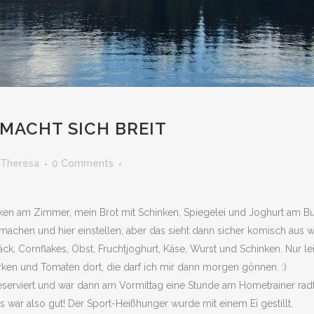
 MACHT SICH BREIT
Theresa
0 Comments
nken am Zimmer, mein Brot mit Schinken, Spiegelei und Joghurt am 
achen und hier einstellen, aber das sieht dann sicher komisch aus wen
ck, Cornflakes, Obst, Fruchtjoghurt, Käse, Wurst und Schinken. Nur l
urken und Tomaten dort, die darf ich mir dann morgen gönnen. :)
reserviert und war dann am Vormittag eine Stunde am Hometrainer radf
 war also gut! Der Sport-Heißhunger wurde mit einem Ei gestillt.