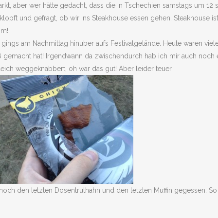
arkt, aber wer hätte gedacht, dass die in Tschechien samstags um 12 
opft und gefragt, ob wir ins Steakhouse essen gehen. Steakhouse ist 
mm!
ngs am Nachmittag hinüber aufs Festivalgelände. Heute waren viele 
aß gemacht hat! Irgendwann da zwischendurch hab ich mir auch noch e
eich weggeknabbert, oh war das gut! Aber leider teuer.
noch den letzten Dosentruthahn und den letzten Muffin gegessen. So s