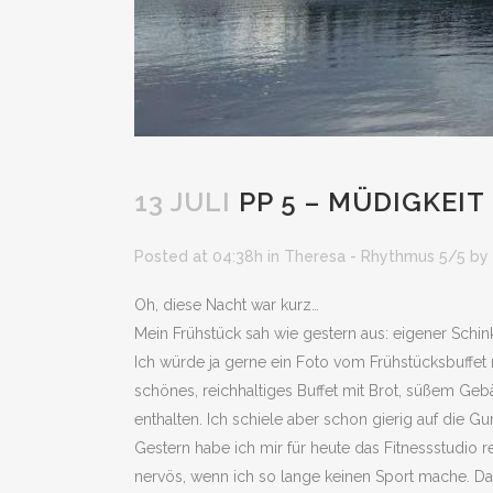
13 JULI
PP 5 – MÜDIGKEIT
Posted at 04:38h
in
Theresa - Rhythmus 5/5
by
Oh, diese Nacht war kurz…
Mein Frühstück sah wie gestern aus: eigener Schi
Ich würde ja gerne ein Foto vom Frühstücksbuffet m
schönes, reichhaltiges Buffet mit Brot, süßem Gebä
enthalten. Ich schiele aber schon gierig auf die G
Gestern habe ich mir für heute das Fitnessstudio 
nervös, wenn ich so lange keinen Sport mache. Das