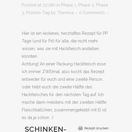
Posted at 22:18h
in
Phase 1
,
Phase 2
,
Phase
3
,
Protein-Tag
by
Theresa
0 Comments
Hier ist ein leckeres, herzhaftes Rezept für PP
Tage (und für P1!) für alle, die nicht mehr
wissen, was sie mit Hackfleisch anstellen
könnten.
Achtung! An einer Packung Hackfleisch esse
ich immer ZWEImal, also kocht das Rezept
entweder für euch und eine zweite Person,
oder hebt euch die zweite Hälfte des
Hackfleisches für den nächsten Tag auf. Ich
mache dann meistens mit der zweiten Hälfte
Fleischbällchen, zusammengeklebt mit Ei ist
es da ja schon. :)
SCHINKEN-
Rezept drucken