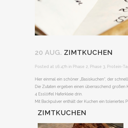
20 AUG.
ZIMTKUCHEN
Posted at 16:47h
in
Phase 2
,
Phase 3
,
Protein-Ta
Hier einmal ein schöner „Basiskuchen“, der schnel
Die Zutaten ergeben einen überraschend großen Kuc
4 Esslöffel Haferkleie drin.
Mit Backpulver enthält der Kuchen ein toleriertes P
ZIMTKUCHEN