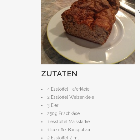
ZUTATEN
4 Esslöffel Haferkleie
2 Esslöffel Weizenkleie
3 Eier
250g Frischkäse
1 esslöffel Maisstärke
1 teelöffel Backpulver
2 Esslöffel Zimt