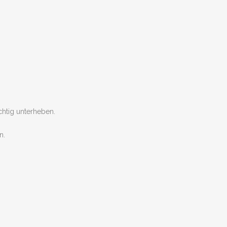
chtig unterheben.
n.